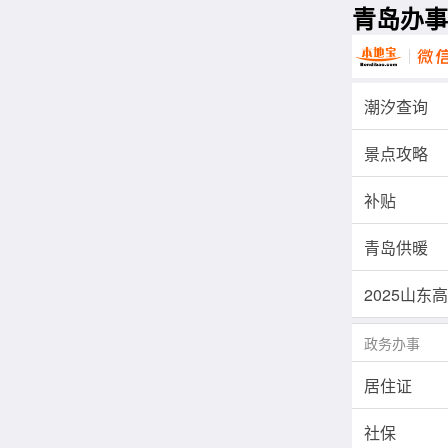
青岛办事
潮汐查询
景点攻略
补贴
青岛供暖
2025山东
政务办事
居住证
社保