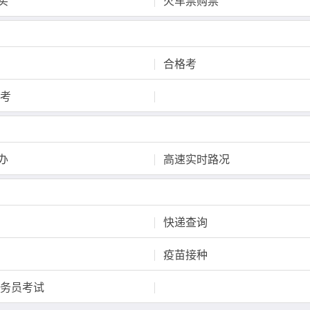
买
火车票购票
合格考
高考
办
高速实时路况
快递查询
疫苗接种
公务员考试