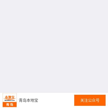
青岛本地宝
关注公众号