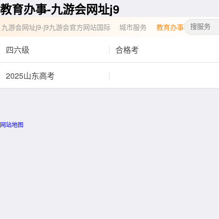
教育办事-九游会网址j9
九游会网址j9-j9九游会官方网站国际
城市服务
教育办事
四六级
合格考
2025山东高考
网站地图