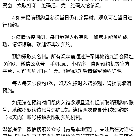
票窗口换取打印二维码后，凭二维码入馆参观。
4.如未提前预约且参观当日仍有余票时，观众可在当日进
行预约。
5.疫情防控期间，每日参观人数有限。如您未能预约成
功，请您谅解。欢迎您再次预约。
预约采取实名制。所有观众需通过海军博物馆九游会网址
j9官网、微信公众号、手机app、小程序、自助预约机等官方
平台，提前预约7日内门票。预约成功后请保留预约证明。
每人每天限预约1次，如无法按时入馆参观，请提前取消
预约。
如无法在预约时间段内入馆参观且没有提前取消预约的账
号，系统将默认该账号违约1次。连续两次或累计4次违约的
（60天内）账号将触发限制预约机制。
温馨提示：微信搜索公众号【青岛本地宝】，关注后在对话框