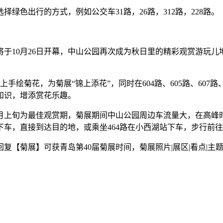
出行的方式，例如公交车31路，26路，312路，228路。
10月26日开幕，中山公园再次成为秋日里的精彩观赏游玩儿
绘菊花，为菊展“锦上添花”，同时在604路、605路、607路
知识，增添赏花乐趣。
上旬为最佳观赏期，菊展期间中山公园周边车流量大，在高峰
公园站下车，直接到达目的地，或乘坐464路在小西湖站下车，步行前
【菊展】可获青岛第40届菊展时间，菊展照片|展区|看点|主