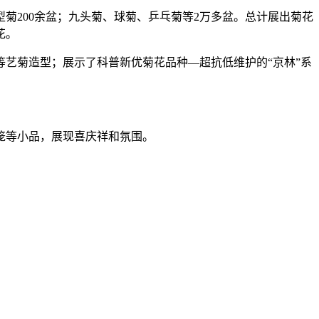
菊200余盆；九头菊、球菊、乒乓菊等2万多盆。总计展出菊花
花。
艺菊造型；展示了科普新优菊花品种—超抗低维护的“京林”系
笼等小品，展现喜庆祥和氛围。