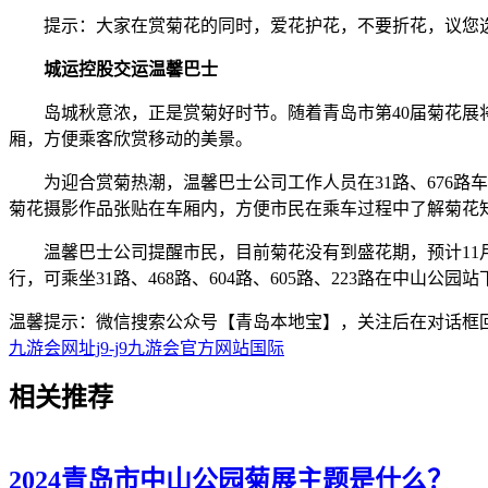
提示：大家在赏菊花的同时，爱花护花，不要折花，议您选择绿色
城运控股交运温馨巴士
岛城秋意浓，正是赏菊好时节。随着青岛市第40届菊花展将于
厢，方便乘客欣赏移动的美景。
为迎合赏菊热潮，温馨巴士公司工作人员在31路、676路车上手
菊花摄影作品张贴在车厢内，方便市民在乘车过程中了解菊花
温馨巴士公司提醒市民，目前菊花没有到盛花期，预计11月
行，可乘坐31路、468路、604路、605路、223路在中山
温馨提示：微信搜索公众号【青岛本地宝】，关注后在对话框回复
九游会网址j9-j9九游会官方网站国际
相关
推荐
2024青岛市中山公园菊展主题是什么？