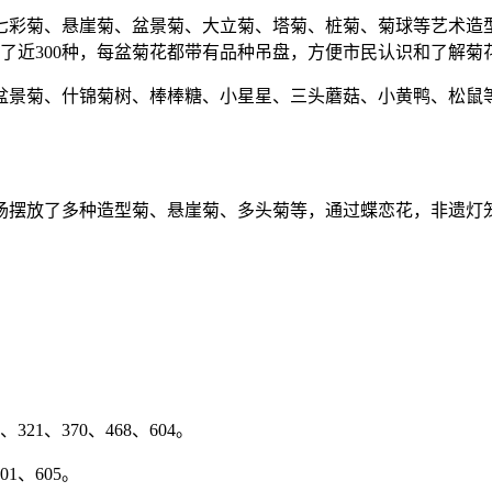
七彩菊、悬崖菊、盆景菊、大立菊、塔菊、桩菊、菊球等艺术造型
了近300种，每盆菊花都带有品种吊盘，方便市民认识和了解菊
菊、什锦菊树、棒棒糖、小星星、三头蘑菇、小黄鸭、松鼠等
摆放了多种造型菊、悬崖菊、多头菊等，通过蝶恋花，非遗灯
321、370、468、604。
1、605。