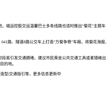
地，城运控股交运温馨巴士多条线路也适时推出“菊花”主题车
、641路、隧道8路公交车上打造“万菊争艳”车厢，将菊花海报、
时段易引发交通拥堵，建议市民乘坐公共交通工具或者错峰出
往目的地。
题造型|交通指引等，更多信息更新中