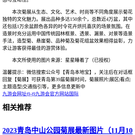
本次菊展从生态、文化、艺术、时尚等不同角度展示菊花
独特的文化魅力。展出品种多达150余个，总数近4万盆，其中
还包括1万余盆颜色各异的时令花卉烘托喜庆的场景氛围。在
造景时充分运用中国传统园林框景、透景、漏景、对景等造景
手法，造型菊、悬崖菊、品种菊及菊花组盆效果相得益彰，力
求让游客获得最佳的游赏体验。
本文所使用的图片来源：星星睡着了（已授权）
温馨提示：微信搜索公众号【青岛本地宝】，关注后在对话框
回复【菊展】可获青岛第39届菊展时间，菊展照片|展区|看点|
主题造型|交通指引等，更多信息更新中
九游会网址j9-j9九游会官方网站国际
相关
推荐
2023青岛中山公园菊展最新图片（11月10