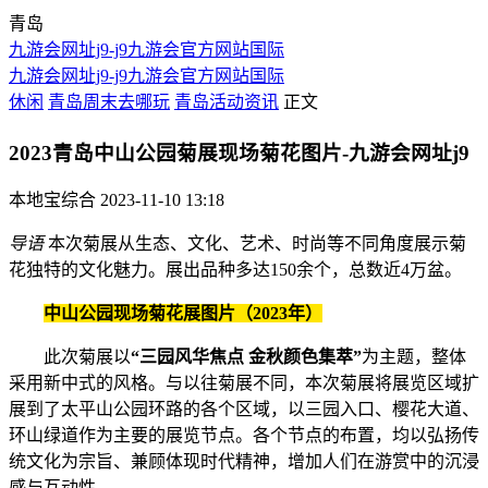
青岛
九游会网址j9-j9九游会官方网站国际
九游会网址j9-j9九游会官方网站国际
休闲
青岛周末去哪玩
青岛活动资讯
正文
2023青岛中山公园菊展现场菊花图片-九游会网址j9
本地宝综合
2023-11-10 13:18
导语
本次菊展从生态、文化、艺术、时尚等不同角度展示菊
花独特的文化魅力。展出品种多达150余个，总数近4万盆。
中山公园现场菊花展图片（2023年）
此次菊展以
“三园风华焦点 金秋颜色集萃”
为主题，整体
采用新中式的风格。与以往菊展不同，本次菊展将展览区域扩
展到了太平山公园环路的各个区域，以三园入口、樱花大道、
环山绿道作为主要的展览节点。各个节点的布置，均以弘扬传
统文化为宗旨、兼顾体现时代精神，增加人们在游赏中的沉浸
感与互动性。