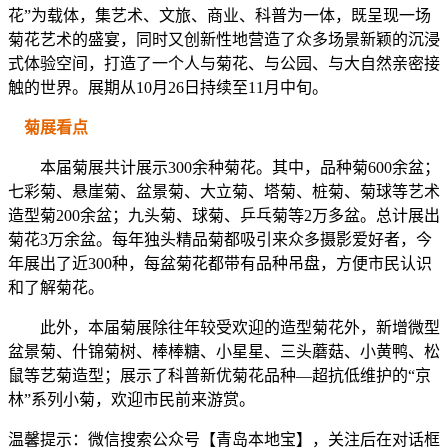
花”为载体，集艺术、文旅、商业、科普为一体，既呈现一场
菊花艺术的盛宴，同时又创新性地营造了众多场景新颖的沉浸
式体验空间，打造了一个人与菊花、与公园、与大自然亲密接
触的世界。展期从10月26日持续至11月中旬。
菊展看点
本届菊展共计展示300余种菊花。其中，品种菊600余盆；
七彩菊、悬崖菊、盆景菊、大立菊、塔菊、桩菊、菊球等艺术
造型菊200余盆；九头菊、球菊、乒乓菊等2万多盆。总计展出
菊花3万余盆。每年独头精品菊都吸引来众多摄影爱好者，今
年展出了近300种，每盆菊花都带有品种吊盘，方便市民认识
和了解菊花。
此外，本届菊展除往年较受欢迎的造型菊花外，新增微型
盆景菊、什锦菊树、棒棒糖、小星星、三头蘑菇、小黄鸭、松
鼠等艺菊造型；展示了科普新优菊花品种—超抗低维护的“京
林”系列小菊，欢迎市民前来游赏。
温馨提示：微信搜索公众号【青岛本地宝】，关注后在对话框