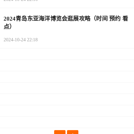
2024青岛东亚海洋博览会逛展攻略（时间 预约 看
点）
2024-10-24 22:18