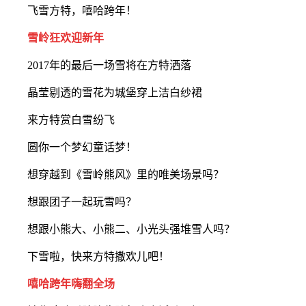
飞雪方特，嘻哈跨年！
雪岭狂欢迎新年
2017年的最后一场雪将在方特洒落
晶莹剔透的雪花为城堡穿上洁白纱裙
来方特赏白雪纷飞
圆你一个梦幻童话梦！
想穿越到《雪岭熊风》里的唯美场景吗？
想跟团子一起玩雪吗？
想跟小熊大、小熊二、小光头强堆雪人吗？
下雪啦，快来方特撒欢儿吧！
嘻哈跨年嗨翻全场