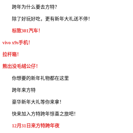
跨年为什么要去方特？
除了好玩好吃，更有新年大礼送不停！
标致301汽车！
vivo x9s手机！
拉杆箱！
熊出没毛绒公仔！
你想要的新年礼物都在这里
跨年来方特
豪华新年大礼等你来拿！
快来加入方特跨年惊喜之旅吧！
12月31日
来方特跨年夜