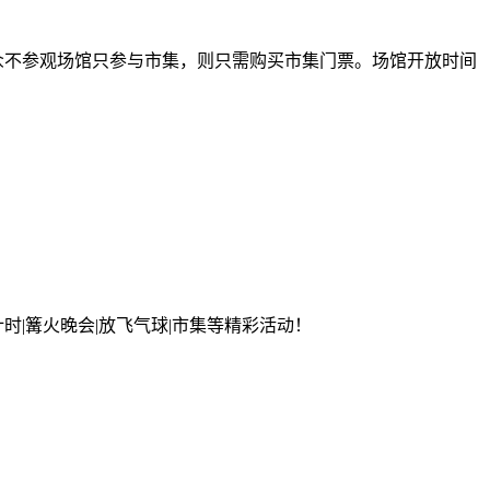
众不参观场馆只参与市集，则只需购买市集门票。场馆开放时间
时|篝火晚会|放飞气球|市集等精彩活动！