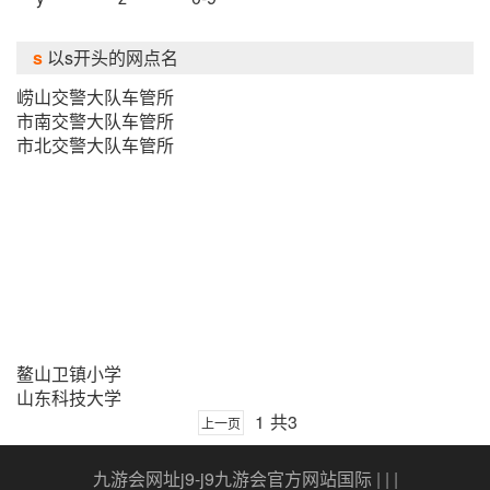
s
以s开头的网点名
崂山交警大队车管所
市南交警大队车管所
市北交警大队车管所
鳌山卫镇小学
山东科技大学
1
共3
上一页
九游会网址j9-j9九游会官方网站国际
| | |