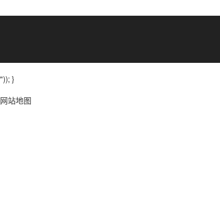
")); }
网站地图