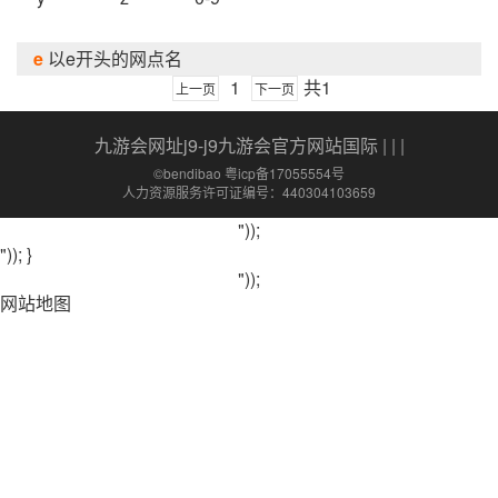
e
以e开头的网点名
1
共1
上一页
下一页
九游会网址j9-j9九游会官方网站国际
| | |
©bendibao 粤icp备17055554号
人力资源服务许可证编号：440304103659
"));
")); }
"));
网站地图