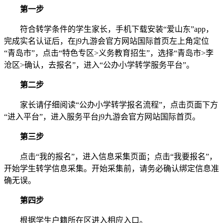
第一步
符合转学条件的学生家长，手机下载安装“爱山东”app，
完成实名认证后，在j9九游会官方网站国际首页左上角定位
“青岛市”，点击“特色专区>义务教育招生”，选择“青岛市>李
沧区>确认，去报名”，进入“公办小学转学服务平台”。
第二步
家长请仔细阅读“公办小学转学报名流程”，点击页面下方
“进入平台”，进入服务平台j9九游会官方网站国际首页。
第三步
点击“我的报名”，进入信息采集页面；点击“我要报名”，
开始学生转学信息采集。开始采集前，请务必确认绑定信息准
确无误。
第四步
根据学生户籍所在区进入相应入口。