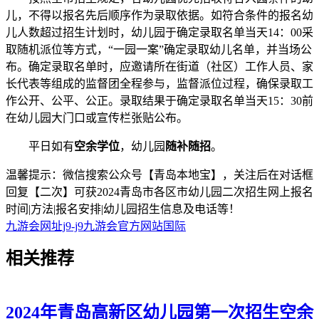
儿，不得以报名先后顺序作为录取依据。如符合条件的报名幼
儿人数超过招生计划时，幼儿园于确定录取名单当天14：00采
取随机派位等方式，“一园一案”确定录取幼儿名单，并当场公
布。确定录取名单时，应邀请所在街道（社区）工作人员、家
长代表等组成的监督团全程参与，监督派位过程，确保录取工
作公开、公平、公正。录取结果于确定录取名单当天15：30前
在幼儿园大门口或宣传栏张贴公布。
平日如有
空余学位
，幼儿园
随补随招
。
温馨提示：微信搜索公众号【青岛本地宝】，关注后在对话框
回复【二次】可获2024青岛市各区市幼儿园二次招生网上报名
时间|方法|报名安排|幼儿园招生信息及电话等！
九游会网址j9-j9九游会官方网站国际
相关
推荐
2024年青岛高新区幼儿园第一次招生空余