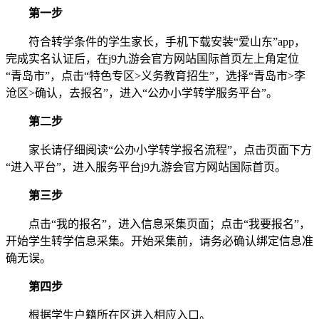
第一步
符合转学条件的学生家长，手机下载安装“爱山东”app，
完成实名认证后，在j9九游会官方网站国际首页左上角定位
“青岛市”，点击“特色专区>义务教育招生”，选择“青岛市>李
沧区>确认，去报名”，进入“公办小学转学服务平台”。
第二步
家长请仔细阅读“公办小学转学报名流程”，点击页面下方
“进入平台”，进入服务平台j9九游会官方网站国际首页。
第三步
点击“我的报名”，进入信息采集页面；点击“我要报名”，
开始学生转学信息采集。开始采集前，请务必确认绑定信息准
确无误。
第四步
根据学生户籍所在区进入相应入口。