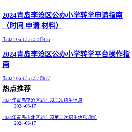
2024青岛李沧区公办小学转学申请指南
（时间 申请 材料）

2024-06-17 21:52

455
2024青岛李沧区公办小学转学平台操作指
南

2024-06-17 21:57

977
热点
推荐
2024年青岛李沧区幼儿园二次招生信息
2024-06-17
2024年青岛市北区幼儿园第二次招生信息通知
2024-06-17