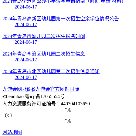
2024青岛李沧区公办小学转学申请指南（时间 申请 材料）
2024-06-17
2024年青岛高新区幼儿园第一次招生空余学位情况公告
2024-06-17
2024年青岛市幼儿园二次招生报名时间
2024-06-17
2024年青岛李沧区幼儿园二次招生信息
2024-06-17
2024年青岛市北区幼儿园第二次招生信息通知
2024-06-17
九游会网址j9-j9九游会官方网站国际
| | |
©bendibao 粤icp备17055554号
人力资源服务许可证编号：440304103659
"));
")); }
"));
网站地图