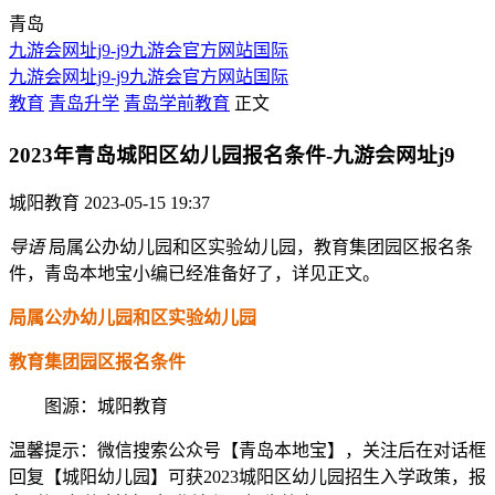
青岛
九游会网址j9-j9九游会官方网站国际
九游会网址j9-j9九游会官方网站国际
教育
青岛升学
青岛学前教育
正文
2023年青岛城阳区幼儿园报名条件-九游会网址j9
城阳教育
2023-05-15 19:37
导语
局属公办幼儿园和区实验幼儿园，教育集团园区报名条
件，青岛本地宝小编已经准备好了，详见正文。
局属公办幼儿园和区实验幼儿园
教育集团
园区报名条件
图源：城阳教育
温馨提示：微信搜索公众号【青岛本地宝】，关注后在对话框
回复【城阳幼儿园】可获2023城阳区幼儿园招生入学政策，报