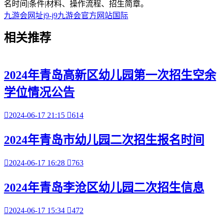
名时间|条件|材料、操作流程、招生简章。
九游会网址j9-j9九游会官方网站国际
相关
推荐
2024年青岛高新区幼儿园第一次招生空余
学位情况公告

2024-06-17 21:15

614
2024年青岛市幼儿园二次招生报名时间

2024-06-17 16:28

763
2024年青岛李沧区幼儿园二次招生信息

2024-06-17 15:34

472