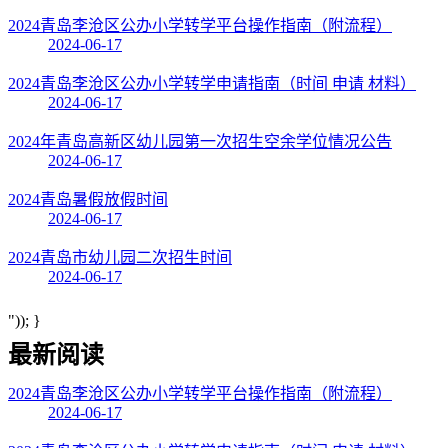
2024青岛李沧区公办小学转学平台操作指南（附流程）
2024-06-17
2024青岛李沧区公办小学转学申请指南（时间 申请 材料）
2024-06-17
2024年青岛高新区幼儿园第一次招生空余学位情况公告
2024-06-17
2024青岛暑假放假时间
2024-06-17
2024青岛市幼儿园二次招生时间
2024-06-17
")); }
最新阅读
2024青岛李沧区公办小学转学平台操作指南（附流程）
2024-06-17