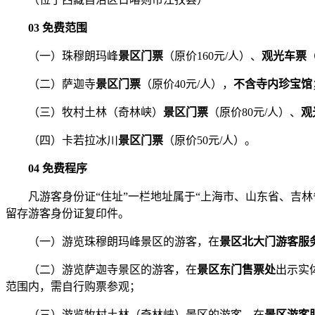
03 免费范围
（一）珠穆朗玛峰
景区门票
（原价160元/人）、
观光车票
（二）萨迦寺
景区门票
（原价40元/人），
不含寺内珍宝馆
（三）牧村土林（奇林峡）
景区门票
（原价80元/人）、
观
（四）卡若拉冰川
景区门票
（原价50元/人）。
04 免费程序
凡游客身份证“住址”一栏地址属于“上海市、山东省、吉林
留存游客身份证复印件。
（一）游览珠穆朗玛峰景区的游客，在
景区北大门游客服
（二）游览萨迦寺景区的游客，在
景区东门售票处
出示实
范围内，需自行购票参观；
（三）游览牧村土林（奇林峡）景区的游客，在
景区游客