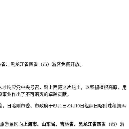
林省、黑龙江省四省（市）游客免费开放。
人才响应党中央号召，踏上西藏这片热土，以坚韧植根高原、用
项事业作出了不可磨灭的卓越贡献。
喀则市委、市政府于8月1日-9月10日组织日喀则珠穆朗玛
旅游景区向
上海市、山东省、吉林省、黑龙江省
四省（市）游