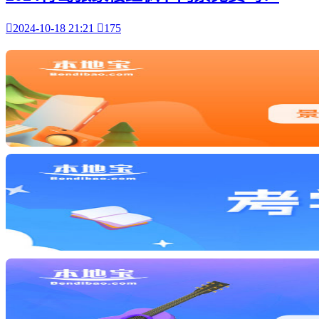

2024-10-18 21:21

175