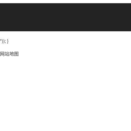
")); }
网站地图