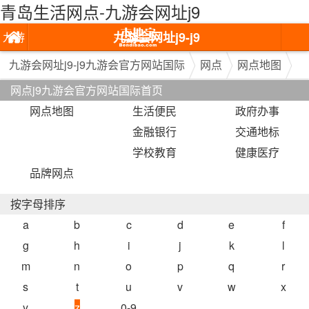
青岛生活网点-九游会网址j9
九游会网址j9-j9
九游
九游会官方网站
会网
九游会网址j9-j9九游会官方网站国际
网点
网点地图
网点j9九游会官方网站国际首页
国际
址j9-
网点地图
生活便民
政府办事
j9九
金融银行
交通地标
游会
学校教育
健康医疗
品牌网点
官方
网站
按字母排序
a
b
c
d
e
f
国际
g
h
i
j
k
l
m
n
o
p
q
r
s
t
u
v
w
x
y
z
0-9