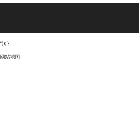
")); }
网站地图