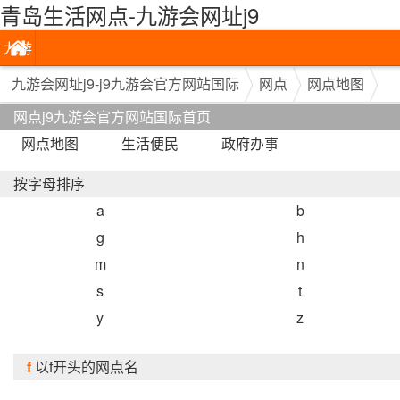
青岛生活网点-九游会网址j9
九游
会网
九游会网址j9-j9九游会官方网站国际
网点
网点地图
网点j9九游会官方网站国际首页
址j9-
网点地图
生活便民
政府办事
j9九
按字母排序
游会
a
b
官方
g
h
网站
m
n
s
t
国际
y
z
f
以f开头的网点名