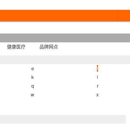
健康医疗
品牌网点
e
f
k
l
q
r
w
x