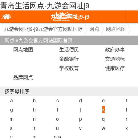
青岛生活网点-九游会网址j9
九游会网址j9-j9
九游
九游会官方网站
会网
九游会网址j9-j9九游会官方网站国际
网点
网点地图
网点j9九游会官方网站国际首页
国际
址j9-
网点地图
生活便民
政府办事
j9九
金融银行
交通地标
游会
学校教育
健康医疗
品牌网点
官方
网站
按字母排序
a
b
c
d
e
f
国际
g
h
i
j
k
l
m
n
o
p
q
r
s
t
u
v
w
x
y
z
0-9