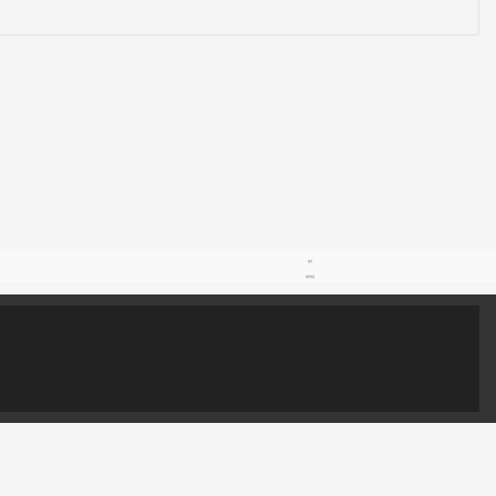
资讯
特惠优选