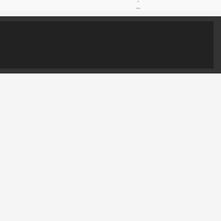
资讯
特惠优选