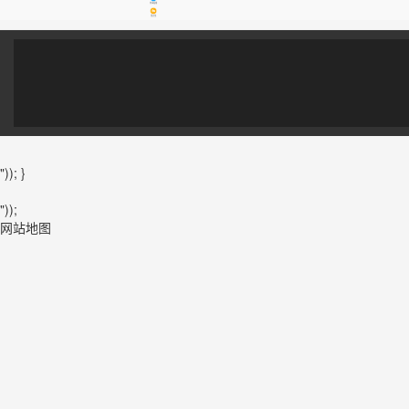
办事指南
景点宝
")); }
"));
网站地图