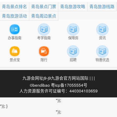
青岛景点排名
青岛景点门票
青岛旅游攻略
青岛旅游线路
青岛旅游活动
青岛周边景点
办事指南
考学指南
保障房
资讯
景点宝
限行
招聘
特惠优选
九游会网址j9-j9九游会官方网站国际
| | |
©bendibao 粤icp备17055554号
人力资源服务许可证编号：440304103659
"));
")); }
"));