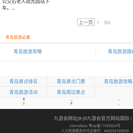
公交石老人观光园站下
车。...
上一页
1
共6
青岛旅游必备
青岛旅游攻略
青岛旅游路
青岛景点排名
青岛景点门票
青岛旅游攻略
青岛旅游活动
青岛周边景点
办事指南
考学指南
保障房
景点宝
限行
招聘
九游会网址j9-j9九游会官方网站国际
| 
©bendibao 粤icp备17055554号
人力资源服务许可证编号：440304103659