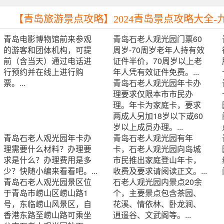
【青岛旅游景点攻略】2024青岛景点攻略大全-九
青岛电影博物馆前来参观
青岛石老人观光园门票60
的游客和团体机构，可提
周岁-70周岁老年人持有效
前（含当天）通过电话进
证件半价，70周岁以上老
行预约并在线上进行购
年人凭有效证件免费。...
票。...
青岛石老人观光园年卡办
理要求仅限本市市民办
理。年卡为家庭卡，要求
两成人另加18岁以下或60
岁以上成员办理。...
青岛石老人观光园年卡办
青岛石老人观光园有年
理需要什么材料？办理要
卡，石老人观光园向岛城
求是什么？办理费用是多
市民推出家庭登山年卡，
少？快随小编来看看吧。...
收费及要求请阅读正文。...
青岛石老人观光园景区位
石老人观光园内景点20余
于青岛市崂山区崂山路1
个，主要景点包含茶园、
号，东临崂山风景区，自
花溪、情依林、卧龙涧、
香港东路至崂山路可乘坐
逍遥谷、文武阁等。...