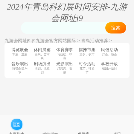
2024年青岛科幻展时间安排-九游
会网址j9
搜索
>
>
九游会网址j9-j9九游会官方网站国际
青岛活动推荐
>
青岛休闲展览
青岛科幻展
博览展会
休闲展览
体育赛事
摆摊市集
民俗活动
车展、漫展
画展、艺术
马拉松、球
文创、夜市
灯会、庙会
展
赛
音乐演出
剧场演出
光影演出
时令活动
学校开放
演唱会|音乐
话剧、儿童
灯光秀、喷
花节、啤酒
校园开放日
节
剧
泉
节