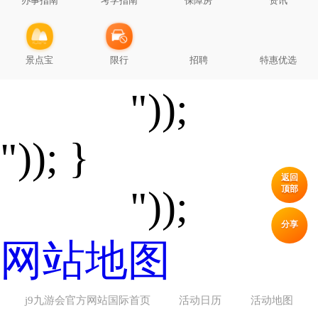
办事指南
考学指南
保障房
资讯
景点宝
限行
招聘
特惠优选
"));
")); }
返回
顶部
"));
分享
网站地图
j9九游会官方网站国际首页
活动日历
活动地图