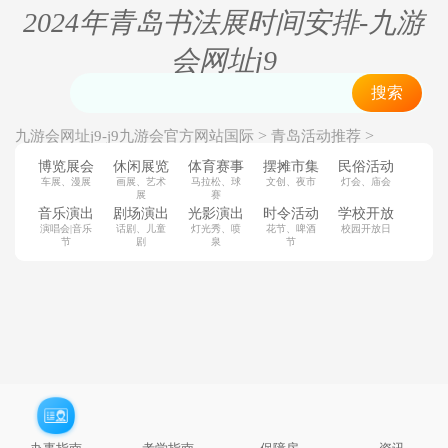
2024年青岛书法展时间安排-九游
会网址j9
搜索
>
>
九游会网址j9-j9九游会官方网站国际
青岛活动推荐
>
青岛休闲展览
青岛书法展
博览展会
休闲展览
体育赛事
摆摊市集
民俗活动
车展、漫展
画展、艺术
马拉松、球
文创、夜市
灯会、庙会
展
赛
音乐演出
剧场演出
光影演出
时令活动
学校开放
演唱会|音乐
话剧、儿童
灯光秀、喷
花节、啤酒
校园开放日
节
剧
泉
节