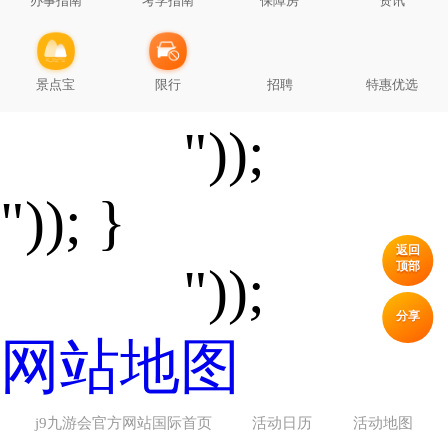
办事指南
考学指南
保障房
资讯
景点宝
限行
招聘
特惠优选
"));
")); }
返回
顶部
"));
分享
网站地图
j9九游会官方网站国际首页
活动日历
活动地图