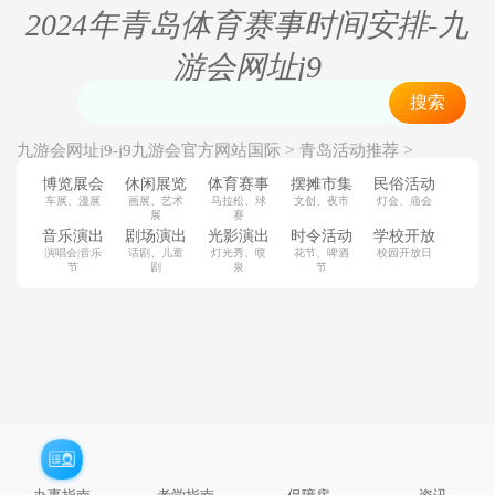
2024年青岛体育赛事时间安排-九
游会网址j9
搜索
>
>
九游会网址j9-j9九游会官方网站国际
青岛活动推荐
>
青岛体育赛事
青岛其他
博览展会
休闲展览
体育赛事
摆摊市集
民俗活动
车展、漫展
画展、艺术
马拉松、球
文创、夜市
灯会、庙会
展
赛
音乐演出
剧场演出
光影演出
时令活动
学校开放
演唱会|音乐
话剧、儿童
灯光秀、喷
花节、啤酒
校园开放日
节
剧
泉
节