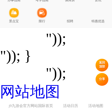
办事指南
考学指南
保障房
资讯
景点宝
限行
招聘
特惠优选
"));
")); }
返回
顶部
"));
分享
网站地图
j9九游会官方网站国际首页
活动日历
活动地图