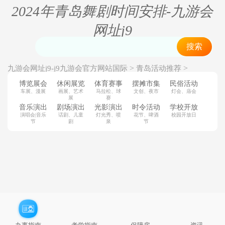
2024年青岛舞剧时间安排-九游会
网址j9
搜索
>
>
九游会网址j9-j9九游会官方网站国际
青岛活动推荐
>
青岛剧场演出
青岛舞剧
博览展会
休闲展览
体育赛事
摆摊市集
民俗活动
车展、漫展
画展、艺术
马拉松、球
文创、夜市
灯会、庙会
展
赛
音乐演出
剧场演出
光影演出
时令活动
学校开放
演唱会|音乐
话剧、儿童
灯光秀、喷
花节、啤酒
校园开放日
节
剧
泉
节