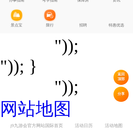
办事指南
考学指南
保障房
资讯
景点宝
限行
招聘
特惠优选
"));
")); }
返回
顶部
"));
分享
网站地图
j9九游会官方网站国际首页
活动日历
活动地图