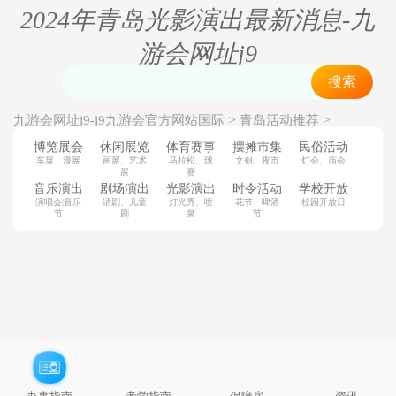
2024年青岛光影演出最新消息-九
游会网址j9
搜索
>
>
九游会网址j9-j9九游会官方网站国际
青岛活动推荐
>
青岛光影演出
青岛其他
博览展会
休闲展览
体育赛事
摆摊市集
民俗活动
车展、漫展
画展、艺术
马拉松、球
文创、夜市
灯会、庙会
展
赛
音乐演出
剧场演出
光影演出
时令活动
学校开放
演唱会|音乐
话剧、儿童
灯光秀、喷
花节、啤酒
校园开放日
节
剧
泉
节