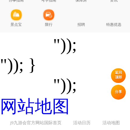
办事指南
考学指南
保障房
资讯
景点宝
限行
招聘
特惠优选
"));
")); }
返回
顶部
"));
分享
网站地图
j9九游会官方网站国际首页
活动日历
活动地图