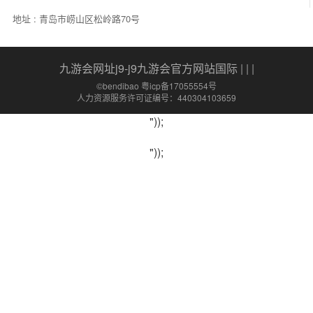
地址 : 青岛市崂山区松岭路70号
九游会网址j9-j9九游会官方网站国际
| | |
©bendibao 粤icp备17055554号
人力资源服务许可证编号：440304103659
"));
"));