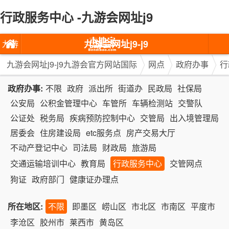
行政服务中心 -九游会网址j9
九游会网址j9-j9
九游
九游会官方网站
会网
九游会网址j9-j9九游会官方网站国际
网点
政府办事
行
国际
址j9-
政府办事:
不限
政府
派出所
街道办
民政局
社保局
公安局
公积金管理中心
车管所
车辆检测站
交警队
j9九
公证处
税务局
疾病预防控制中心
交管局
出入境管理局
游会
居委会
住房建设局
etc服务点
房产交易大厅
官方
不动产登记中心
司法局
财政局
旅游局
交通运输培训中心
教育局
行政服务中心
交管网点
网站
狗证
政府部门
健康证办理点
国际
所在地区:
不限
即墨区
崂山区
市北区
市南区
平度市
李沧区
胶州市
莱西市
黄岛区