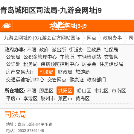
青岛城阳区司法局-九游会网址j9
九游会网址j9-j9
九游
九游会官方网站
会网
九游会网址j9-j9九游会官方网站国际
网点
政府办事
司
国际
址j9-
政府办事:
不限
政府
派出所
街道办
民政局
社保局
公安局
公积金管理中心
车管所
车辆检测站
交警队
j9九
公证处
税务局
疾病预防控制中心
居委会
住房建设局
房产交易大厅
司法局
财政局
旅游局
游会
交通运输培训中心
交管网点
健康证
政府部门
官方
所在地区:
不限
即墨区
城阳区
崂山区
市北区
市南区
网站
平度市
李沧区
胶州市
莱西市
黄岛区
国际
司法局
地址 : 青岛市城阳区平阳路
电话：0532-87861148