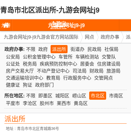
青岛市北区派出所-九游会网址j9
九游会网址j9-j9
九游
九游会官方网站
会网
九游会网址j9-j9九游会官方网站国际
网点
政府办事
派
国际
址j9-
政府办事:
不限
政府
派出所
街道办
民政局
社保局
公安局
公积金管理中心
车管所
车辆检测站
交警队
j9九
公证处
税务局
疾病预防控制中心
居委会
住房建设局
房产交易大厅
不动产登记中心
司法局
财政局
旅游局
游会
交通运输培训中心
教育局
行政服务中心
交管网点
官方
健康证
狗证
政府部门
网站
所在地区:
不限
即墨区
城阳区
崂山区
市北区
市南区
平度市
李沧区
胶州市
莱西市
黄岛区
国际
派出所
地址 : 青岛市市北区青城路36号