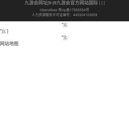
九游会网址j9-j9九游会官方网站国际
| | |
©bendibao 粤icp备17055554号
人力资源服务许可证编号：440304103659
"));
")); }
"));
网站地图