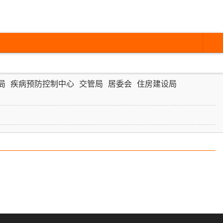
局
疾病预防控制中心
交管局
居委会
住房建设局