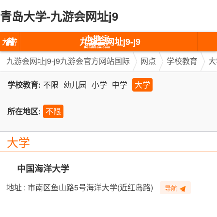
青岛大学-九游会网址j9
九游会网址j9-j9
九游
九游会官方网站
会网
九游会网址j9-j9九游会官方网站国际
网点
学校教育
大
国际
址j9-
学校教育:
不限
幼儿园
小学
中学
大学
j9九
所在地区:
不限
游会
官方
大学
网站
中国海洋大学
国际
地址 : 市南区鱼山路5号海洋大学(近红岛路)
导航