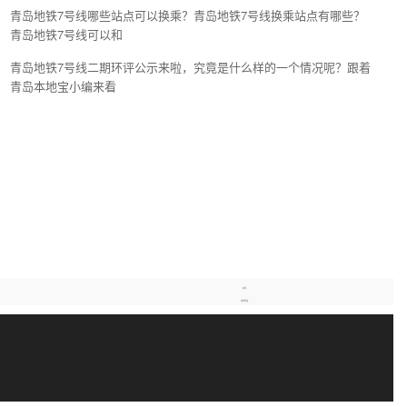
青岛地铁7号线哪些站点可以换乘？青岛地铁7号线换乘站点有哪些？
青岛地铁7号线可以和
青岛地铁7号线二期环评公示来啦，究竟是什么样的一个情况呢？跟着
青岛本地宝小编来看
资讯
特惠优选