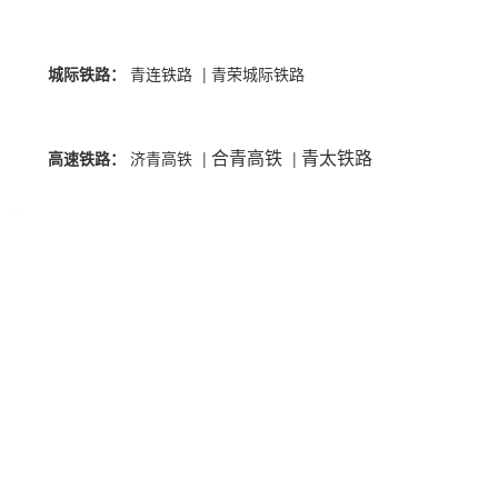
城际铁路：
青连铁路
|
青荣城际铁路
合青高铁
青太铁路
高速铁路：
济青高铁
|
|