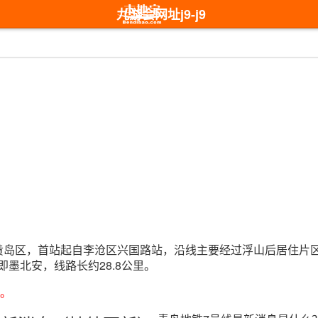
九游会网址j9-j9
九游会官方网站
国际
岛区，首站起自李沧区兴国路站，沿线主要经过浮山后居住片
墨北安，线路长约28.8公里。
通。