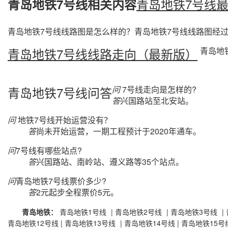
青岛地铁7号线
青岛地铁7号线相关内容
青岛地铁7号线线路图是怎么样的？青岛地铁7号线线路图经过
青岛地铁7号线线路走向（最新版）
青岛地
青岛地铁7号线问答
问
7号线走向是怎样的?
答
兴国路站至北安站。
问
地铁7号线开始运营没有？
答
尚未开始运营，一期工程预计于2020年通车。
问
7号线有哪些站点?
答
兴国路站、南岭站、遵义路等35个站点。
问
青岛地铁7号线票价多少?
答
2元起步全程票价5元。
青岛地铁：
青岛地铁1号线
|
青岛地铁2号线
|
青岛地铁3号线
|
青岛地铁12号线 |
青岛地铁13号线
|
青岛地铁14号线 |
青岛地铁15号线