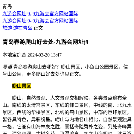
青岛
九游会网址j9-j9九游会官方网站国际
九游会网址j9-j9九游会官方网站国际
旅游
游在青岛
正文
青岛春游爬山好去处-九游会网址j9
本地宝综合
2024-03-20 13:47
导语
青岛春游爬山去哪好？崂山景区，小鱼山公园景区，信
号山公园，更多爬山好去处详见正文。
崂山景区
崂山，自然景观、人文景观交相辉映，各类景点遍布全
山。南线的太清宫景区，东线的仰口景区，中线的南、北九水
景区，西线的华楼景区，北线的鹤山景区，中部的巨峰景区，
皆各具特色，异彩纷呈。崂山与内地名山相比，自然景观独具
一格，它兼有山海林泉之胜，囊括奇险秀朴之姿，到处奇峰异
石、深谷幽洞、古树名花、飞瀑鸣泉，加之山海相映、沐日浴