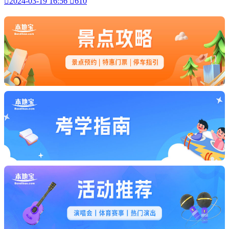

2024-03-19 16:56

610