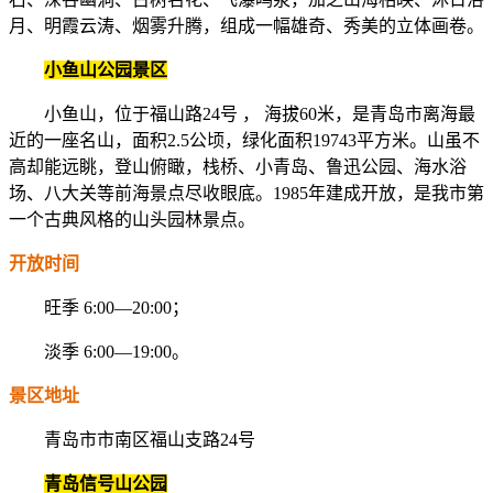
月、明霞云涛、烟雾升腾，组成一幅雄奇、秀美的立体画卷。
小鱼山公园景区
小鱼山，位于福山路24号 ， 海拔60米，是青岛市离海最
近的一座名山，面积2.5公顷，绿化面积19743平方米。山虽不
高却能远眺，登山俯瞰，栈桥、小青岛、鲁迅公园、海水浴
场、八大关等前海景点尽收眼底。1985年建成开放，是我市第
一个古典风格的山头园林景点。
开放时间
旺季 6:00—20:00；
淡季 6:00—19:00。
景区地址
青岛市市南区福山支路24号
青岛信号山公园