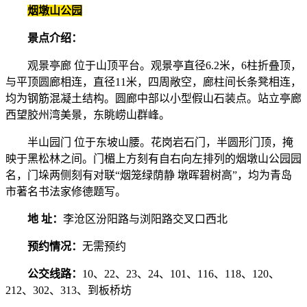
烟墩山公园
景点介绍：
观景亭廊 位于山顶平台。观景亭直径6.2米，6柱折叠顶，
与平顶圆廊相连，直径11米，四周敞空，廊柱间长条凳相连，
均为钢筋混凝土结构。圆廊中部以小型假山石装点。站立亭廊
西望胶州湾美景，东眺崂山群峰。
半山园门 位于东坡山腰。花岗岩石门，半圆形门顶，掩
映于黑松林之间。门楣上方刻有自右向左排列的烟墩山公园园
名，门垛两侧刻有对联“烟笼绿荫静 墩晖碧树高”，均为青岛
市著名书法家修德题写。
地 址：
李沧区汾阳路与浏阳路交叉口西北
预约情况：
无需预约
公交线路：
10、22、23、24、101、116、118、120、
212、302、313、到板桥坊