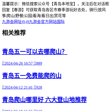
温馨提示：微信搜索公众号【青岛本地宝】，关注后在对话框
回复【春游】可获取青岛各区市春季游玩好去处，骑行|放风
筝|爬山|野餐|公园|看海|看日出|赏花等
九游会网址j9-j9九游会官方网站国际
相关
推荐
青岛五一可以去哪爬山？

2024-04-26 16:57

889
青岛五一免费能爬的山

2024-04-12 21:41

928
青岛爬山哪里好 六大登山地推荐