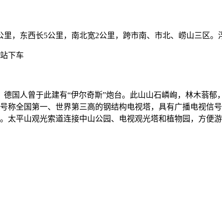
里，东西长5公里，南北宽2公里，跨市南、市北、崂山三区。浮
学站下车
国人曾于此建有“伊尔奇斯”炮台。此山山石嶙峋，林木蓊郁，
0米，号称全国第一、世界第三高的钢结构电视塔，具有广播电视
山亭”。太平山观光索道连接中山公园、电视观光塔和植物园，方便