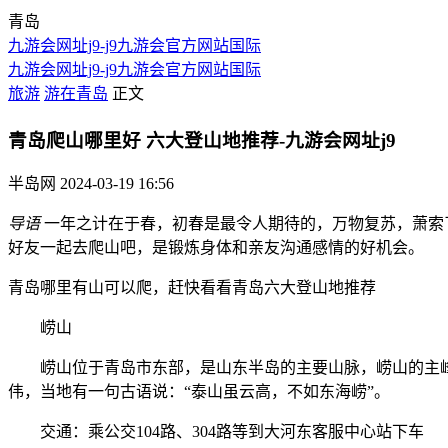
青岛
九游会网址j9-j9九游会官方网站国际
九游会网址j9-j9九游会官方网站国际
旅游
游在青岛
正文
青岛爬山哪里好 六大登山地推荐-九游会网址j9
半岛网
2024-03-19 16:56
导语
一年之计在于春，初春是最令人期待的，万物复苏，萧索
好友一起去爬山吧，是锻炼身体和亲友沟通感情的好机会。
青岛哪里有山可以爬，赶快看看青岛六大登山地推荐
崂山
崂山位于青岛市东部，是山东半岛的主要山脉，崂山的主峰名为“
伟，当地有一句古语说：“泰山虽云高，不如东海崂”。
交通：乘公交104路、304路等到大河东客服中心站下车