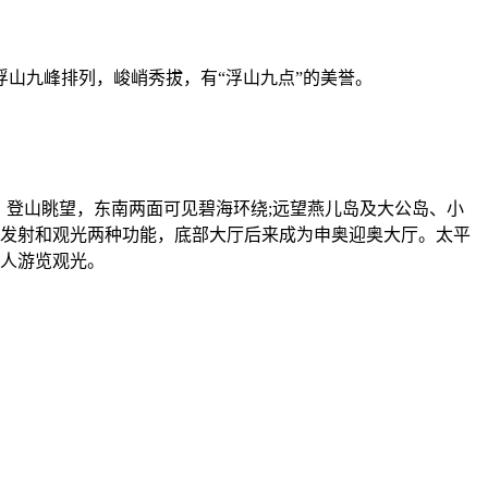
山九峰排列，峻峭秀拔，有“浮山九点”的美誉。
登山眺望，东南两面可见碧海环绕;远望燕儿岛及大公岛、小
信号发射和观光两种功能，底部大厅后来成为申奥迎奥大厅。太平
游人游览观光。