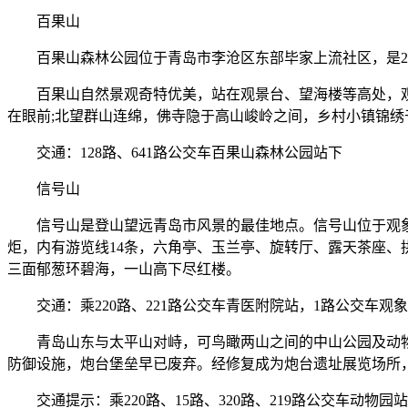
百果山
百果山森林公园位于青岛市李沧区东部毕家上流社区，是20
百果山自然景观奇特优美，站在观景台、望海楼等高处，观山
在眼前;北望群山连绵，佛寺隐于高山峻岭之间，乡村小镇锦绣
交通：128路、641路公交车百果山森林公园站下
信号山
信号山是登山望远青岛市风景的最佳地点。信号山位于观象山东
炬，内有游览线14条，六角亭、玉兰亭、旋转厅、露天茶座
三面郁葱环碧海，一山高下尽红楼。
交通：乘220路、221路公交车青医附院站，1路公交车观
青岛山东与太平山对峙，可鸟瞰两山之间的中山公园及动物园
防御设施，炮台堡垒早已废弃。经修复成为炮台遗址展览场所
交通提示：乘220路、15路、320路、219路公交车动物园