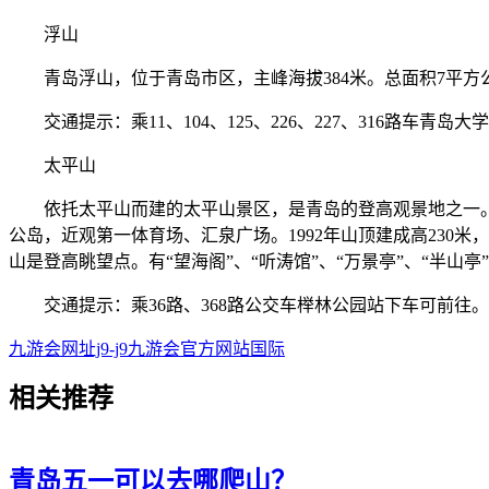
浮山
青岛浮山，位于青岛市区，主峰海拔384米。总面积7平方公
交通提示：乘11、104、125、226、227、316路车青岛大
太平山
依托太平山而建的太平山景区，是青岛的登高观景地之一。德
公岛，近观第一体育场、汇泉广场。1992年山顶建成高23
山是登高眺望点。有“望海阁”、“听涛馆”、“万景亭”、“半
交通提示：乘36路、368路公交车榉林公园站下车可前往。
九游会网址j9-j9九游会官方网站国际
相关
推荐
青岛五一可以去哪爬山？