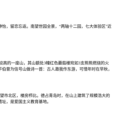
怡，留恋忘返。南望世园全景，“两轴十二园，七大体验区”近
较高的一座山，其山额处3幢红色蘑菇楼宛如3支熊熊燃烧的火
平伯曾为信号山做诗一首：古人邀我作东游，可惜年时在早秋，
望市北区，楼房栉比。德占青岛时，在山上建筑了规模浩大的
遗址，是爱国主义教育基地。