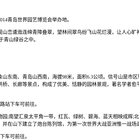
14青岛世界园艺博览会举办地。
峦逶迤连绵青障叠翠，望林间翠鸟纷飞山花烂漫，让人心旷神
于青山绿谷之中。
南、青岛山西南，海拔98米，面积6.3公顷。信号山是市区
、拱桥、长廊等景点，构成了优美、恬静的园林景观，著名学者愈
象路站下车可前往。
;南望汇泉太平角一带，红瓦、绿树、碧海、蓝天相映成辉;北
，并在山下建立了炮台陈列馆，为第一次世界大战亚洲惟一战场
站下车可前往。