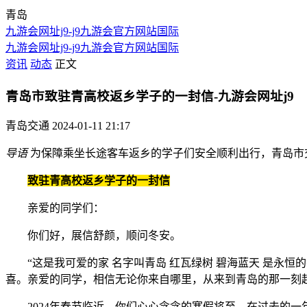
青岛
九游会网址j9-j9九游会官方网站国际
九游会网址j9-j9九游会官方网站国际
资讯
动态
正文
青岛市致驻青高校返乡学子的一封信-九游会网址j9
青岛交通
2024-01-11 21:17
导语
为保障乘坐长途客车返乡的学子们安全顺利出行，青岛市
致驻青高校返乡学子的一封信
亲爱的同学们：
你们好，展信舒颜，顺问冬安。
“这是我可爱的家 名字叫青岛 红瓦绿树 碧海蓝天 是永恒的
喜。亲爱的同学，相信无论你来自哪里，从来到青岛的那一刻
2024年春节临近，你们心心念念的寒假将至。在过去的一