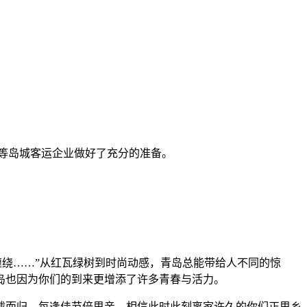
等岛城客运企业做好了充分的准备。
福缠绕……”从红瓦绿树到时尚动感，青岛总能带给人不同的惊
岛也因为你们的到来更增添了许多青春与活力。
载而归。每逢佳节倍思亲，相信此时此刻离家许久的你们正思乡