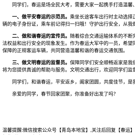
同学们，春运是场全民大考，需要大家一起携手打造温馨、
一、做平安春运的示范员。
乘坐长途客车出行时主动选择正
辆的电子身份证，乘车前记得扫一扫哦！守护出行安全，从我
二、做和谐春运的宣传员。
随着综合交通运输体系的不断
法权益和出行安全的现象发生。作为春运大军中的一员，希望
保障的正规客运车辆，共同营造温馨和谐的春运交通氛围。
三、做文明春运的监督员。
保障同学们安全顺畅返家是我们
将为您提供真诚的帮助与服务。文明交通出行，欢迎同学们监
同学们，和谐春运，平安返乡，阖家团圆，共度佳节，是我
亲爱的同学，春节回家团聚，你准备好出发了吗？
温馨提醒:微信搜索公众号【青岛本地宝】,关注后回复【春运】可