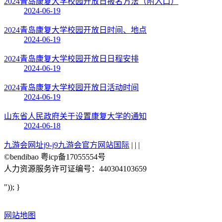
2024青岛康复大学校园开放日报名方法（附入口）
2024-06-19
2024青岛康复大学校园开放日时间、地点
2024-06-19
2024青岛康复大学校园开放日日程安排
2024-06-19
2024青岛康复大学校园开放日活动时间
2024-06-19
山东省人民政府关于设置康复大学的通知
2024-06-18
九游会网址j9-j9九游会官方网站国际
| | |
©bendibao 粤icp备17055554号
人力资源服务许可证编号：440304103659
")); }
网站地图