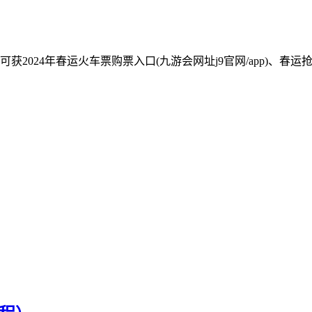
获2024年春运火车票购票入口(九游会网址j9官网/app)、春