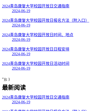
2024青岛康复大学校园开放日交通指南
2024-06-19
2024青岛康复大学校园开放日报名方法（附入口）
2024-06-19
2024青岛康复大学校园开放日时间、地点
2024-06-19
2024青岛康复大学校园开放日日程安排
2024-06-19
2024青岛康复大学校园开放日活动时间
2024-06-19
")); }
最新阅读
2024青岛康复大学校园开放日交通指南
2024-06-19