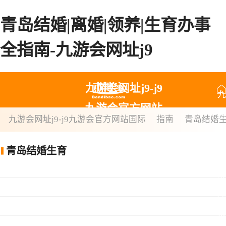
青岛结婚|离婚|领养|生育办事
全指南-九游会网址j9
九游会网址j9-j9
九
九游会官方网站
游
九游会网址j9-j9九游会官方网站国际
指南
青岛结婚
国际
会
青岛结婚生育
网
址
j9
j9