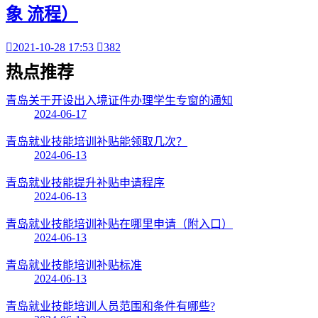
象 流程）

2021-10-28 17:53

382
热点
推荐
青岛关于开设出入境证件办理学生专窗的通知
2024-06-17
青岛就业技能培训补贴能领取几次？
2024-06-13
青岛就业技能提升补贴申请程序
2024-06-13
青岛就业技能培训补贴在哪里申请（附入口）
2024-06-13
青岛就业技能培训补贴标准
2024-06-13
青岛就业技能培训人员范围和条件有哪些?