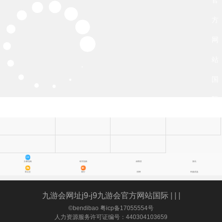
方
网
站
国
际
办事指南
考学指南
保障房
资讯
景点宝
限行
招聘
特惠优选
九游会网址j9-j9九游会官方网站国际
| | |
©bendibao 粤icp备17055554号
人力资源服务许可证编号：440304103659