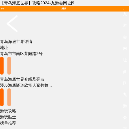
【青岛海底世界】攻略2024-九游会网址j9
青岛
九
九游会网址j9-
游
j9九游会官方网
会
站国际
青岛海底世界详情
地址：
网
青岛市市南区莱阳路2号
址
j9-
青岛海底世界介绍及亮点
j9
漫步海底隧道欣赏人鲨共舞...
九
游
游玩攻略
游玩贴士
会
榜单推荐
官