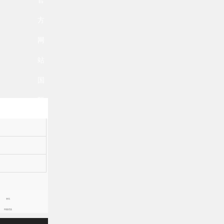
方
网
站
国
际
资讯
特惠优选