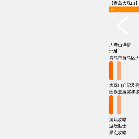
【青岛大珠山】攻
青岛
大珠山详情
地址：
青岛市黄岛区
大珠山介绍及
因嵌云裹雾和多
游玩攻略
游玩贴士
景点攻略