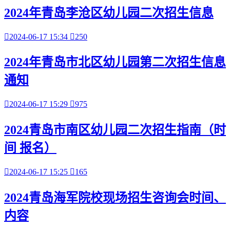
2024年青岛李沧区幼儿园二次招生信息

2024-06-17 15:34

250
2024年青岛市北区幼儿园第二次招生信息
通知

2024-06-17 15:29

975
2024青岛市南区幼儿园二次招生指南（时
间 报名）

2024-06-17 15:25

165
2024青岛海军院校现场招生咨询会时间、
内容