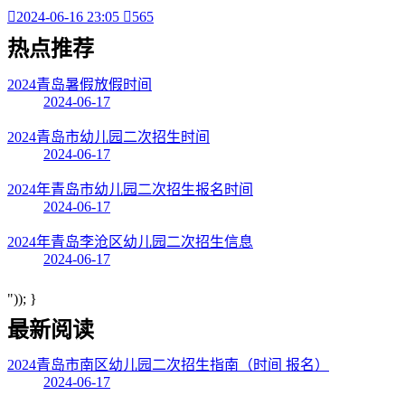

2024-06-16 23:05

565
热点
推荐
2024青岛暑假放假时间
2024-06-17
2024青岛市幼儿园二次招生时间
2024-06-17
2024年青岛市幼儿园二次招生报名时间
2024-06-17
2024年青岛李沧区幼儿园二次招生信息
2024-06-17
")); }
最新阅读
2024青岛市南区幼儿园二次招生指南（时间 报名）
2024-06-17