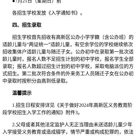
●7月21日（星期日）前
各招生学校发放《入学通知书》。
四、招生录取
招生学校首先招收有高新区公办小学学籍（含公办班）的
适龄儿童与“两证统一”适龄儿童，有空余学位的学校继续依次
招收集体户适龄儿童与随迁子女。公办初中在录取第一批次适
龄儿童时，报名人数不足招生计划的初中学校，报名学生全部
录取；报名人数超过招生计划的初中学校，采取电脑派位的方
式招生。第二批次符合条件的外来务工人员随迁子女在公办初
中录取时按积分由高到低录取。
温馨提示
1.招生日程安排详见《关于做好2024年高新区义务教育阶
段学校招生入学工作的通知》附件3。
2.父母或者其他法定监护人无正当理由未送适龄儿童少年
入学接受义务教育或造成辍学，情节严重或构成犯罪的，依法