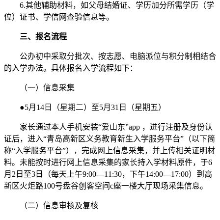
6.其他辅助材料，如父母结婚证、学历加分所需学历（学
位）证书、学信网查验信息等。
三、报名流程
公办初中采取分批次、按志愿、电脑派位与积分制相结合
的入学办法。具体报名入学流程如下：
（一）信息采集
●5月14日（星期二）至5月31日（星期五）
家长通过本人手机安装“爱山东”app ，进行注册及身份认
证后，进入“青岛高新区义务教育新生入学服务平台”（以下简
称“入学服务平台”），完成网上信息采集，并上传相关证明材
料。未能按时进行网上信息采集的家长持入学材料原件，于6
月2日至3日（每天上午9:00—11:30，下午14:00—17:00）到高
新区火炬路100号盘谷创客空间c座一楼大厅现场采集信息。
（二）信息审核及复核