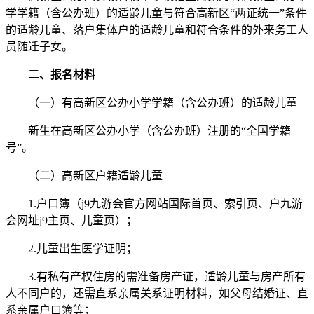
学学籍（含公办班）的适龄儿童与符合高新区“两证统一”条件
的适龄儿童、落户集体户的适龄儿童和符合条件的外来务工人
员随迁子女。
二、报名材料
（一）有高新区公办小学学籍（含公办班）的适龄儿童
新生在高新区公办小学（含公办班）注册的“全国学籍
号”。
（二）高新区户籍适龄儿童
1.户口簿（j9九游会官方网站国际首页、索引页、户九游
会网址j9主页、儿童页）；
2.儿童出生医学证明；
3.有私有产权住房的需准备房产证，适龄儿童与房产所有
人不同户的，还需直系亲属关系证明材料，如父母结婚证、直
系亲属户口簿等；