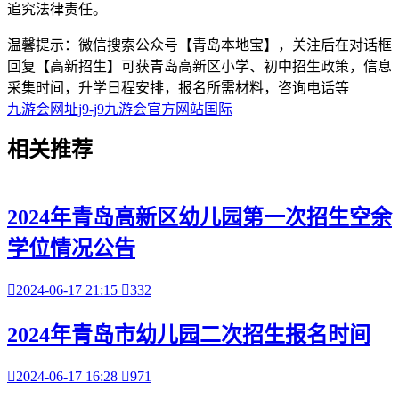
追究法律责任。
温馨提示：微信搜索公众号【青岛本地宝】，关注后在对话框
回复【高新招生】可获青岛高新区小学、初中招生政策，信息
采集时间，升学日程安排，报名所需材料，咨询电话等
九游会网址j9-j9九游会官方网站国际
相关
推荐
2024年青岛高新区幼儿园第一次招生空余
学位情况公告

2024-06-17 21:15

332
2024年青岛市幼儿园二次招生报名时间

2024-06-17 16:28

971