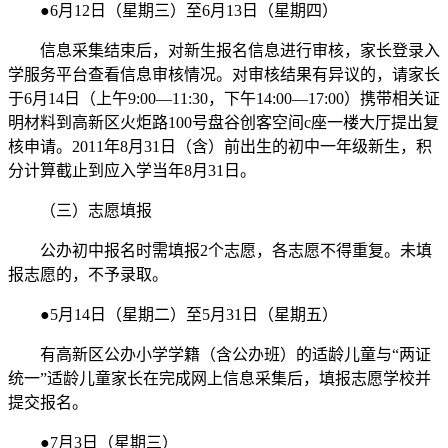
●6月12日（星期三）至6月13日（星期四）
信息采集结束后，对新生报名信息进行审核，家长登录入
学服务平台查看信息审核情况。对审核结果有异议的，请家长
于6月14日（上午9:00—11:30，下午14:00—17:00）携带相关证
明材料到高新区火炬路100号盘谷创客空间c座一楼大厅提出复
核申请。2011年8月31日（含）前出生的初中一年级新生，积
分计算截止到应入学当年8月31日。
（三）志愿填报
公办初中报名时需填报2个志愿，各志愿不得重复。未填
报志愿的，不予录取。
●5月14日（星期二）至5月31日（星期五）
有高新区公办小学学籍（含公办班）的适龄儿童与“两证
统一”适龄儿童家长在完成网上信息采集后，填报志愿学校并
提交报名。
●7月3日（星期三）