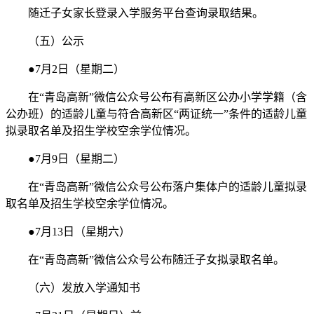
随迁子女家长登录入学服务平台查询录取结果。
（五）公示
●7月2日（星期二）
在“青岛高新”微信公众号公布有高新区公办小学学籍（含
公办班）的适龄儿童与符合高新区“两证统一”条件的适龄儿童
拟录取名单及招生学校空余学位情况。
●7月9日（星期二）
在“青岛高新”微信公众号公布落户集体户的适龄儿童拟录
取名单及招生学校空余学位情况。
●7月13日（星期六）
在“青岛高新”微信公众号公布随迁子女拟录取名单。
（六）发放入学通知书