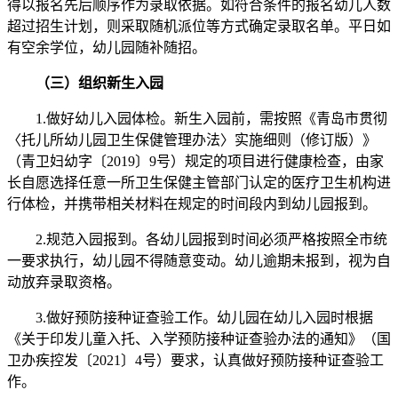
得以报名先后顺序作为录取依据。如符合条件的报名幼儿人数
超过招生计划，则采取随机派位等方式确定录取名单。平日如
有空余学位，幼儿园随补随招。
（三）组织新生入园
1.做好幼儿入园体检。新生入园前，需按照《青岛市贯彻
〈托儿所幼儿园卫生保健管理办法〉实施细则（修订版）》
（青卫妇幼字〔2019〕9号）规定的项目进行健康检查，由家
长自愿选择任意一所卫生保健主管部门认定的医疗卫生机构进
行体检，并携带相关材料在规定的时间段内到幼儿园报到。
2.规范入园报到。各幼儿园报到时间必须严格按照全市统
一要求执行，幼儿园不得随意变动。幼儿逾期未报到，视为自
动放弃录取资格。
3.做好预防接种证查验工作。幼儿园在幼儿入园时根据
《关于印发儿童入托、入学预防接种证查验办法的通知》（国
卫办疾控发〔2021〕4号）要求，认真做好预防接种证查验工
作。