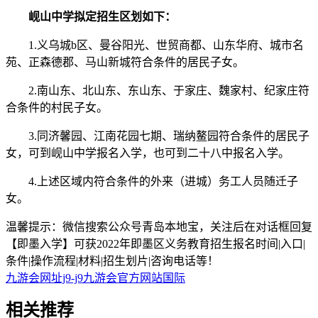
岘山中学拟定招生区划如下：
1.义乌城b区、曼谷阳光、世贸商都、山东华府、城市名
苑、正森德郡、马山新城符合条件的居民子女。
2.南山东、北山东、东山东、于家庄、魏家村、纪家庄符
合条件的村民子女。
3.同济馨园、江南花园七期、瑞纳鳌园符合条件的居民子
女，可到岘山中学报名入学，也可到二十八中报名入学。
4.上述区域内符合条件的外来（进城）务工人员随迁子
女。
温馨提示：微信搜索公众号青岛本地宝，关注后在对话框回复
【即墨入学】可获2022年即墨区义务教育招生报名时间|入口|
条件|操作流程|材料|招生划片|咨询电话等！
九游会网址j9-j9九游会官方网站国际
相关
推荐