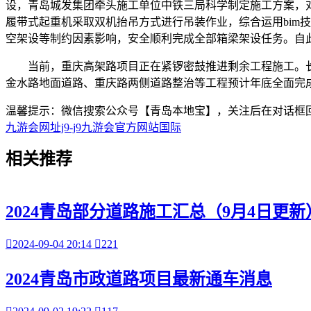
设，青岛城发集团牵头施工单位中铁三局科学制定施工方案，对
履带式起重机采取双机抬吊方式进行吊装作业，综合运用bim
空架设等制约因素影响，安全顺利完成全部箱梁架设任务。自
当前，重庆高架路项目正在紧锣密鼓推进剩余工程施工。长沙
金水路地面道路、重庆路两侧道路整治等工程预计年底全面完
温馨提示：微信搜索公众号【青岛本地宝】，关注后在对话框回
九游会网址j9-j9九游会官方网站国际
相关
推荐
2024青岛部分道路施工汇总（9月4日更新

2024-09-04 20:14

221
2024青岛市政道路项目最新通车消息