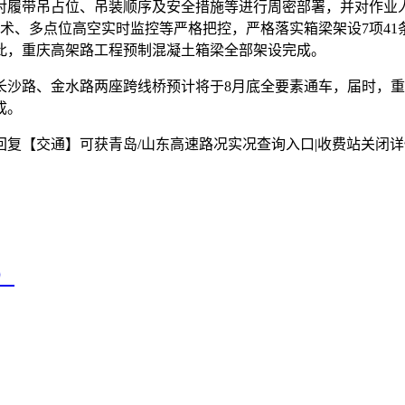
履带吊占位、吊装顺序及安全措施等进行周密部署，并对作业人
技术、多点位高空实时监控等严格把控，严格落实箱梁架设7项4
此，重庆高架路工程预制混凝土箱梁全部架设完成。
路、金水路两座跨线桥预计将于8月底全要素通车，届时，重
成。
复【交通】可获青岛/山东高速路况实况查询入口|收费站关闭详
）