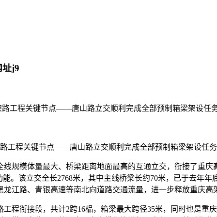
址j9
高架路工程关键节点——唐山路立交顺利完成全部预制箱梁架设任
路工程关键节点——唐山路立交顺利完成全部预制箱梁架设任务
规模体量最大、桥梁距离地面最高的互通立交，衔接了重庆高
。该立交全长2768米，其中主线桥梁长约70米，已于去年年底
黑龙江路、青银高速等南北向道路交通流量，进一步释放重庆高
程衔接段，共计2跨16榀，箱梁最大跨径35米，同时也是重